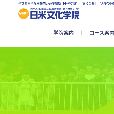
千葉県八千代市勝田台の学習塾［中学受験］［高校受験］［大学受験
学院案内
コース案
小学生リトルコース
公立中学進学コース
難関中学受験YTコース
中学生コース
高校生コース2026（新年度開講
英会話教室
珠算教室