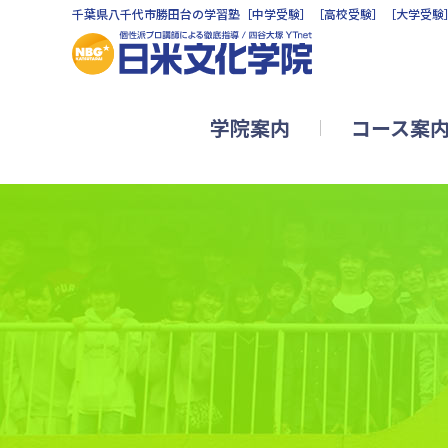
千葉県八千代市勝田台の学習塾［中学受験］［高校受験］［大学受験
学院案内
コース案
小学生リトルコース
公立中学進学コース
難関中学受験YTコース
中学生コース
高校生コース2026（新年度開講
英会話教室
珠算教室