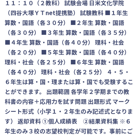
１１：１０（２教科）
試験会場 日米文化学院
（四谷大塚ＹＴnet提携塾）
試験教科 ■１年生
算数・国語（各３０分） ■２年生 算数・国語
（各３０分） ■３年生 算数・国語（各３５分）
■４年生 算数・国語（各４０分） 理科・社会
（各２０分） ■５年生 算数・国語（各４０分）
理科・社会（各２５分） ■６年生 算数・国語
（各４０分） 理科・社会（各２５分） ４・５・
６年生は算・国・理または算・国でも受験するこ
とができます。
出題範囲
各学年２学期までの教
科書の内容＋応用力を試す問題
出題形式 マーク
シート形式（小学１・２年生のみ記述式となりま
す）
返却資料 ①個人成績表 ②結果資料集 ※６
年生のみ３校の志望校判定が可能です。事前にご