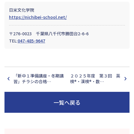
日米文化学院
https://nichibei-school.net/
〒276-0023 千葉県八千代市勝田台2-6-6
TEL:
047-485-9647
「新中１準備講座・冬期講
２０２５年度 第３回 英
習」チラシの合格…
検®・漢検®・数…
一覧へ戻る