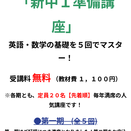
「新中１準備講
座」
英語・数学の基礎を５回でマスタ
ー！
無料
受講料
（教材費 １，１００円）
※各期とも、
定員２０名【先着順】
毎年満席の人
気講座です！
●第一期
(全５回)